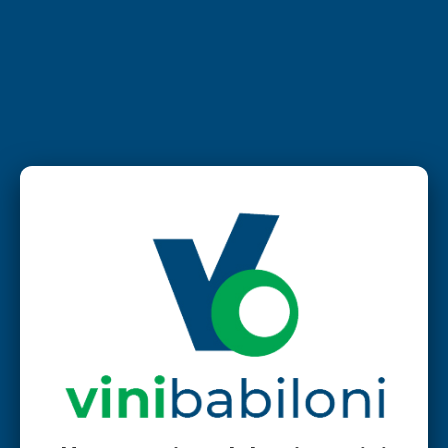
Moja košarica
Suglasnost obrade
Detalji
Informacije o kolačićima
Ova web stranica koristi kolačiće
1
2
3
Koristimo kolačiće kako bismo personalizirali
Košarica
Blagajna
Narudžba
sadržaj i oglase, pružili značajke društvenih mreža i
analizirali naš promet. Također dijelimo informacije
o vašem korištenju naše internet stranice s našim
Vaša košarica je trenutno prazna.
partnerima za društvene mreže, oglašavanje i
analitiku, koji ih mogu kombinirati s drugim
informacijama koje ste im dali ili koje su prikupili iz
Povratak u trgovinu